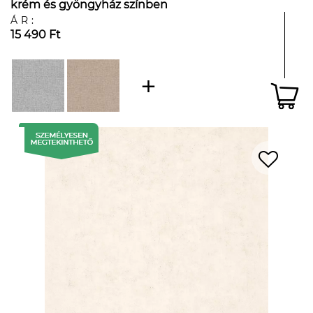
krém és gyöngyház színben
ÁR:
15 490 Ft