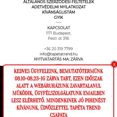
ÁLTALÁNOS SZERZŐDÉSI FELTÉTELEK
ADETVÉDELMI NYILATKOZAT
KÍVÁNSÁGLISTÁM
GYIK
KAPCSOLAT
1171 Budapest,
Pesti út 318.
+36 20 319 7799
info@tapetatrend.hu
NYITVATARTÁS MA:
ZÁRVA
X
KEDVES ÜGYFELEINK, BEMUTATÓTERMÜNK
Ez a weboldal cookie-kat használ, hogy a
08.10-08.23-IG ZÁRVA TART, EZEN IDŐSZAK
lehető legjobb élményt nyújtsa honlapunkon.
ALATT A WEBÁRUHÁZUNK ZAVARTALANUL
Beállítások
MÜKÖDIK, ÜGYFÉLSZOLGÁLATUNK EMAILBEN
Az online fizetést a Barion Payment Zrt. biztosítja, MNB engedély
száma: H-EN-I-1064/2013
LESZ ELÉRHETŐ. MINDENKINEK JÓ PIHENÉST
Elutasítom
Engedélyezem
KÍVÁNUNK, ÜDVÖZLETTEL TAPÉTA TREND
CSAPATA
Megnézem a falamon
Copyright © 2026 Tapéta Trend. Minden jog fenntartva. Tapéta trend Bt.