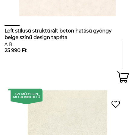
Loft stílusú struktúrált beton hatású gyöngy
beige színű design tapéta
ÁR:
25 990 Ft