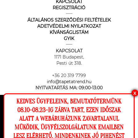
KAPCSOLAT
REGISZTRÁCIÓ
ÁLTALÁNOS SZERZŐDÉSI FELTÉTELEK
ADETVÉDELMI NYILATKOZAT
KÍVÁNSÁGLISTÁM
GYIK
KAPCSOLAT
1171 Budapest,
Pesti út 318.
+36 20 319 7799
info@tapetatrend.hu
NYITVATARTÁS MA:
09:00-13:00
X
KEDVES ÜGYFELEINK, BEMUTATÓTERMÜNK
Ez a weboldal cookie-kat használ, hogy a
08.10-08.23-IG ZÁRVA TART, EZEN IDŐSZAK
lehető legjobb élményt nyújtsa honlapunkon.
ALATT A WEBÁRUHÁZUNK ZAVARTALANUL
Beállítások
MÜKÖDIK, ÜGYFÉLSZOLGÁLATUNK EMAILBEN
Az online fizetést a Barion Payment Zrt. biztosítja, MNB engedély
száma: H-EN-I-1064/2013
LESZ ELÉRHETŐ. MINDENKINEK JÓ PIHENÉST