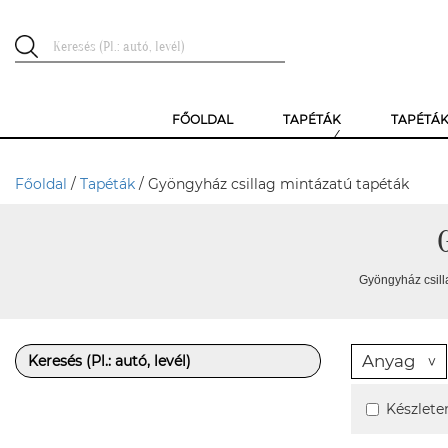
FŐOLDAL
TAPÉTÁK
TAPÉTÁ
Főoldal
/
Tapéták
/ Gyöngyház csillag mintázatú tapéták
Gyöngyház csill
Anyag
Készlete