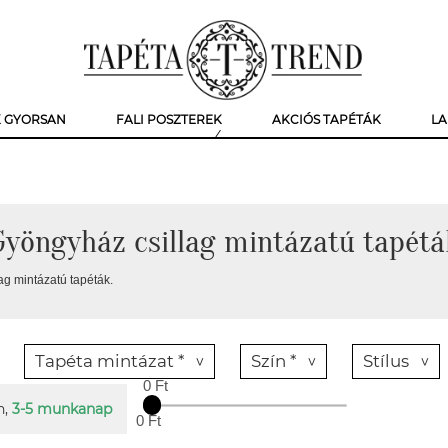
K GYORSAN
FALI POSZTEREK
AKCIÓS TAPÉTÁK
LA
Gyöngyház csillag mintázatú tapétá
ag mintázatú tapéták.
Tapéta mintázat *
Szín *
Stílus
0 Ft
n,
3-5 munkanap
0 Ft