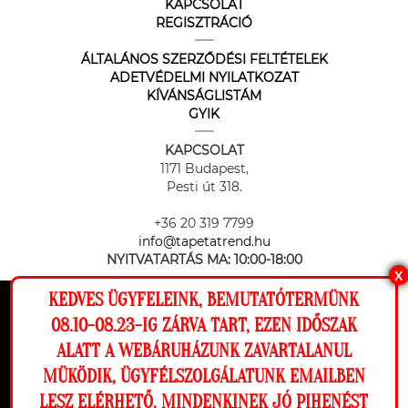
KAPCSOLAT
REGISZTRÁCIÓ
ÁLTALÁNOS SZERZŐDÉSI FELTÉTELEK
ADETVÉDELMI NYILATKOZAT
KÍVÁNSÁGLISTÁM
GYIK
KAPCSOLAT
1171 Budapest,
Pesti út 318.
+36 20 319 7799
info@tapetatrend.hu
NYITVATARTÁS MA:
10:00-18:00
X
KEDVES ÜGYFELEINK, BEMUTATÓTERMÜNK
Ez a weboldal cookie-kat használ, hogy a
08.10-08.23-IG ZÁRVA TART, EZEN IDŐSZAK
lehető legjobb élményt nyújtsa honlapunkon.
ALATT A WEBÁRUHÁZUNK ZAVARTALANUL
Beállítások
MÜKÖDIK, ÜGYFÉLSZOLGÁLATUNK EMAILBEN
Az online fizetést a Barion Payment Zrt. biztosítja, MNB engedély
száma: H-EN-I-1064/2013
LESZ ELÉRHETŐ. MINDENKINEK JÓ PIHENÉST