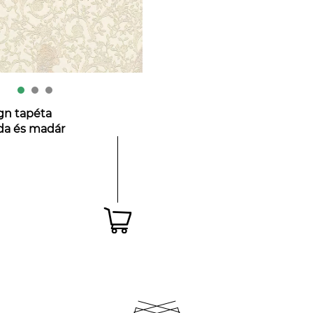
gn tapéta
nda és madár