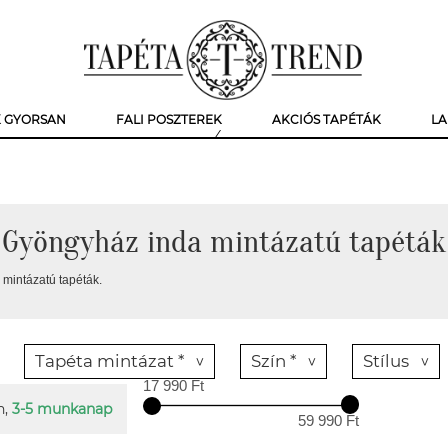
K GYORSAN
FALI POSZTEREK
AKCIÓS TAPÉTÁK
LA
Gyöngyház inda mintázatú tapéták
mintázatú tapéták.
Tapéta mintázat *
Szín *
Stílus
17 990 Ft
n,
3-5 munkanap
59 990 Ft