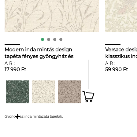
Modern inda mintás design
Versace desi
tapéta fényes gyöngyház és
klasszikus i
krém színvilágban
mintával
ÁR:
ÁR:
17 990 Ft
59 990 Ft
Gyöngyház inda mintázatú tapéták.