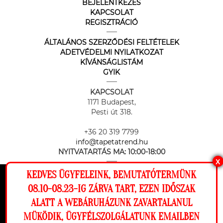
BEJELENTKEZÉS
KAPCSOLAT
REGISZTRÁCIÓ
ÁLTALÁNOS SZERZŐDÉSI FELTÉTELEK
ADETVÉDELMI NYILATKOZAT
KÍVÁNSÁGLISTÁM
GYIK
KAPCSOLAT
1171 Budapest,
Pesti út 318.
+36 20 319 7799
info@tapetatrend.hu
NYITVATARTÁS MA:
10:00-18:00
X
KEDVES ÜGYFELEINK, BEMUTATÓTERMÜNK
Ez a weboldal cookie-kat használ, hogy a
08.10-08.23-IG ZÁRVA TART, EZEN IDŐSZAK
lehető legjobb élményt nyújtsa honlapunkon.
ALATT A WEBÁRUHÁZUNK ZAVARTALANUL
Beállítások
MÜKÖDIK, ÜGYFÉLSZOLGÁLATUNK EMAILBEN
Az online fizetést a Barion Payment Zrt. biztosítja, MNB engedély