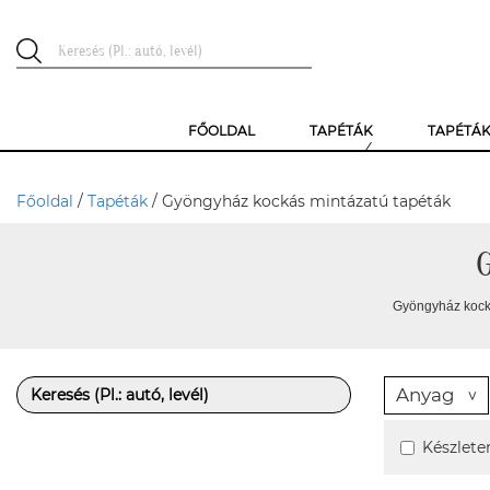
FŐOLDAL
TAPÉTÁK
TAPÉTÁ
Főoldal
/
Tapéták
/ Gyöngyház kockás mintázatú tapéták
Gyöngyház kocká
Anyag
Készlete