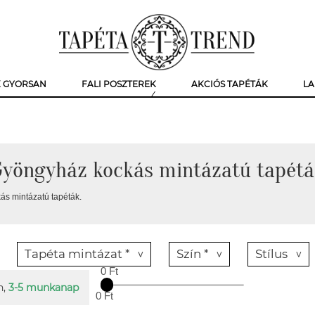
K GYORSAN
FALI POSZTEREK
AKCIÓS TAPÉTÁK
LA
Gyöngyház kockás mintázatú tapétá
s mintázatú tapéták.
Tapéta mintázat *
Szín *
Stílus
0 Ft
n,
3-5 munkanap
0 Ft