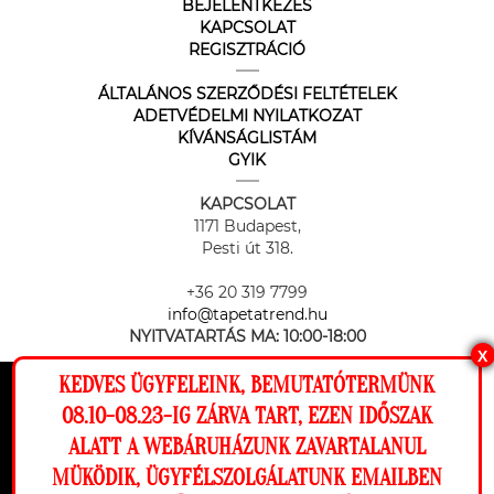
BEJELENTKEZÉS
KAPCSOLAT
REGISZTRÁCIÓ
ÁLTALÁNOS SZERZŐDÉSI FELTÉTELEK
ADETVÉDELMI NYILATKOZAT
KÍVÁNSÁGLISTÁM
GYIK
KAPCSOLAT
1171 Budapest,
Pesti út 318.
+36 20 319 7799
info@tapetatrend.hu
NYITVATARTÁS MA:
10:00-18:00
X
KEDVES ÜGYFELEINK, BEMUTATÓTERMÜNK
Ez a weboldal cookie-kat használ, hogy a
08.10-08.23-IG ZÁRVA TART, EZEN IDŐSZAK
lehető legjobb élményt nyújtsa honlapunkon.
ALATT A WEBÁRUHÁZUNK ZAVARTALANUL
Beállítások
MÜKÖDIK, ÜGYFÉLSZOLGÁLATUNK EMAILBEN
Az online fizetést a Barion Payment Zrt. biztosítja, MNB engedély