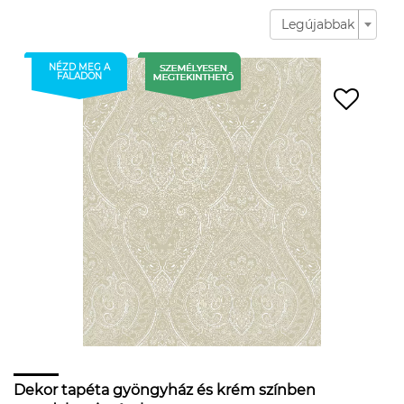
Legújabbak
NÉZD MEG A
FALADON
Dekor tapéta gyöngyház és krém színben