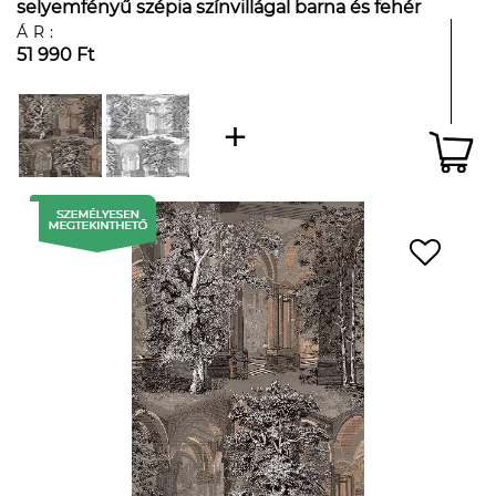
selyemfényű szépia színvillágal barna és fehér
színben
ÁR:
51 990 Ft