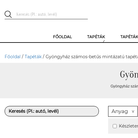
FŐOLDAL
TAPÉTÁK
TAPÉTÁ
Főoldal
/
Tapéták
/ Gyöngyház számos-betűs mintázatú tapét
Gyön
Gyöngyház számo
Anyag
Készlete