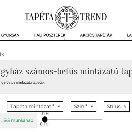
K GYORSAN
FALI POSZTEREK
AKCIÓS TAPÉTÁK
LA
ák
gyház számos-betűs mintázatú ta
s-betűs mintázatú tapéták.
Tapéta mintázat *
Szín *
Stílus
0 Ft
n,
3-5 munkanap
0 Ft