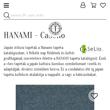
HANAMI - Caselio
Japán stílusú tapéták a Hanami tapéta
katalógusban. A felkelő nap földének és költői
grafikájának szeretetére ihlette a HANAMI tapéta katalógust. Ezek
a vlies tapéták a japán kultúra ikonikus szimbólumait viselik és
adaptálják, divatos színekben hozva. Ez a csodálatos élő új japán
tapéta kollekció átalakítja a nappalit, a vagy a hálószobákat.