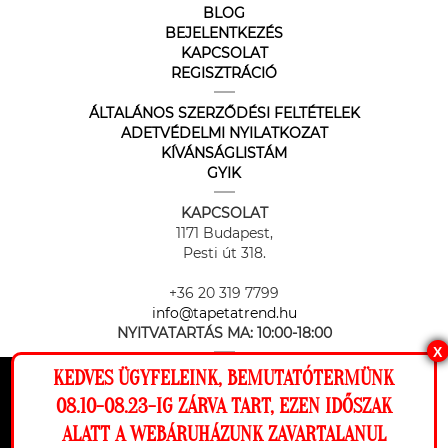
BLOG
BEJELENTKEZÉS
KAPCSOLAT
REGISZTRÁCIÓ
ÁLTALÁNOS SZERZŐDÉSI FELTÉTELEK
ADETVÉDELMI NYILATKOZAT
KÍVÁNSÁGLISTÁM
GYIK
KAPCSOLAT
1171 Budapest,
Pesti út 318.
+36 20 319 7799
info@tapetatrend.hu
NYITVATARTÁS MA:
10:00-18:00
X
KEDVES ÜGYFELEINK, BEMUTATÓTERMÜNK
Ez a weboldal cookie-kat használ, hogy a
08.10-08.23-IG ZÁRVA TART, EZEN IDŐSZAK
lehető legjobb élményt nyújtsa honlapunkon.
ALATT A WEBÁRUHÁZUNK ZAVARTALANUL