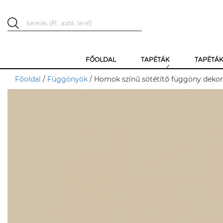
FŐOLDAL
TAPÉTÁK
TAPÉTÁ
Főoldal
/
Függönyök
/ Homok színű sötétítő függöny deko