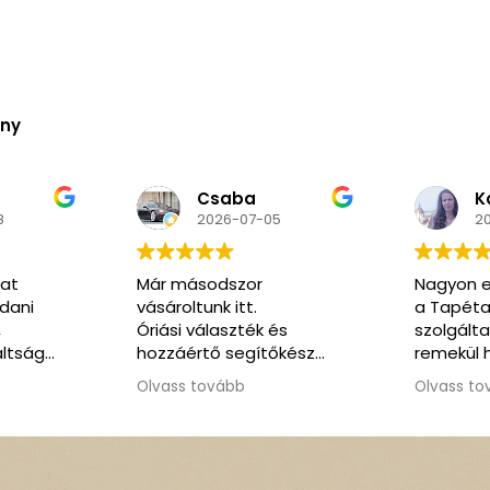
ény
Kozma
N
5
2026-06-02
2
Nagyon elégedett voltam
Nagyon k
a Tapéta Trend
segítőkés
és
szolgáltatásával. A honlap
pedig ren
őkész
remekül használható, a
kommunikáció végig
Olvass tovább
korrekt és segítőkész volt.
Amikor időnyomásba
kerültünk, rugalmasan
ajánlottak alternatív