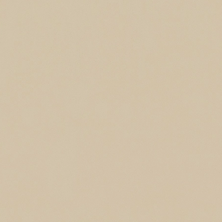
megoldást, ami nagy
segítség volt. Jó szívvel
ajánlom a csapatot.