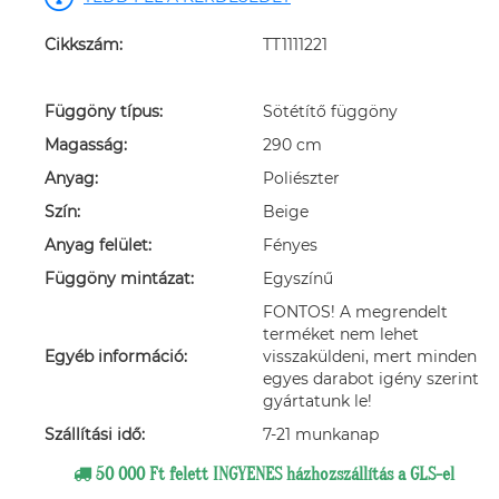
Cikkszám:
TT1111221
Függöny típus:
Sötétítő függöny
Magasság:
290 cm
Anyag:
Poliészter
Szín:
Beige
Anyag felület:
Fényes
Függöny mintázat:
Egyszínű
FONTOS! A megrendelt
terméket nem lehet
Egyéb információ:
visszaküldeni, mert minden
egyes darabot igény szerint
gyártatunk le!
Szállítási idő:
7-21 munkanap
50 000 Ft felett INGYENES házhozszállítás a GLS-el