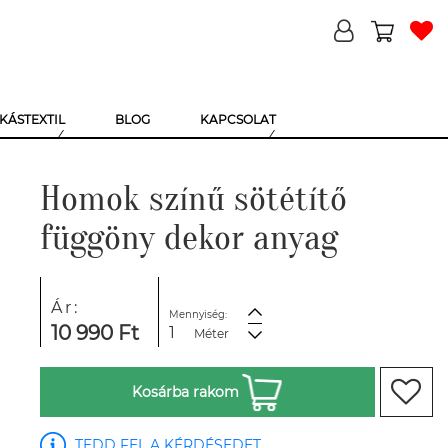
KÁSTEXTIL
BLOG
KAPCSOLAT
Homok színű sötétítő
függöny dekor anyag
Ár:
Mennyiség:
10 990 Ft
Méter
Kosárba rakom
TEDD FEL A KÉRDÉSEDET