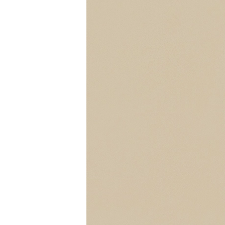
segítőkészsége, valamint
barátságos és türelmes
hozzáállása tükrözi
mindazt, ahogyan
manapság kell egy sikeres
vállalkozásnak működnie.