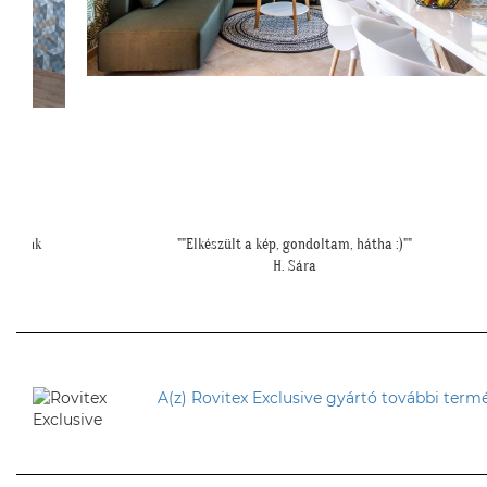
"Felkerültek a tapéták az eredmény magáért beszél!:)"
H. Anita
A(z) Rovitex Exclusive gyártó további termé