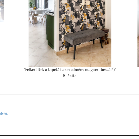
""Elkészült a szoba, nagyon szépen lett. Köszönjük""
"
E. Réka
kei.