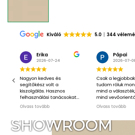
Kiváló
5.0
344 vélem
Pápai
Csaba
2026-07-08
2026-07-0
Csak a legjobbakat
Már másodszor
tudom róluk mondani
vásároltunk itt.
mind a választék,
Óriási választék 
t
mind vevőorientáltság
hozzáértő segít
téren.
kiszolgálás.
Olvass tovább
Olvass tovább
Köszönöm legfőképpen
.
Tamásnak, akivel végig
SHOWROOM
kontaktban voltunk.
Mindenről tájékoztatott,