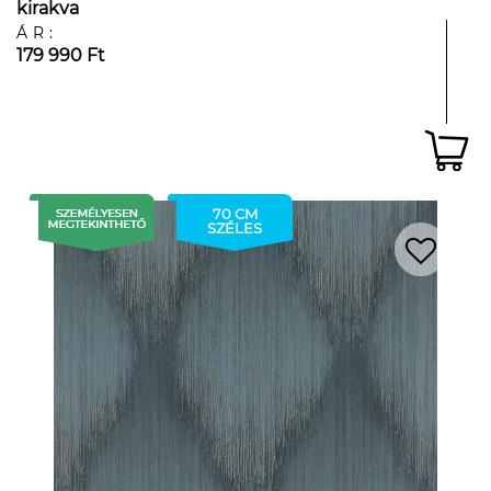
kirakva
ÁR:
179 990 Ft
70 CM
SZÉLES