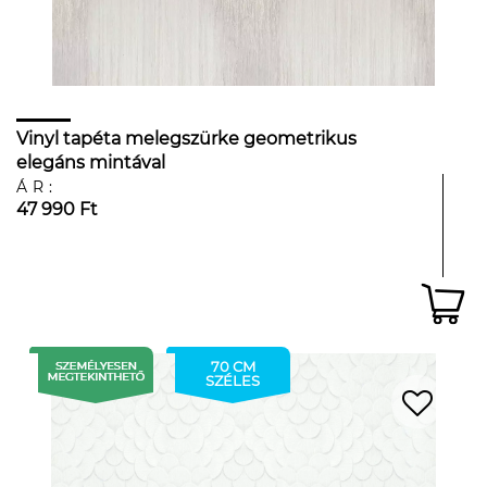
Vinyl tapéta melegszürke geometrikus
elegáns mintával
ÁR:
47 990 Ft
70 CM
SZÉLES