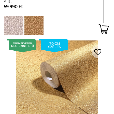
ÁR:
59 990 Ft
70 CM
SZÉLES