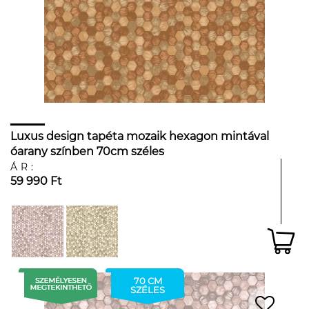
Luxus design tapéta mozaik hexagon mintával
óarany színben 70cm széles
ÁR:
59 990 Ft
70 CM
SZÉLES