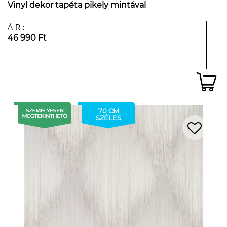
Vinyl dekor tapéta pikely mintával
ÁR:
46 990 Ft
70 CM
SZÉLES