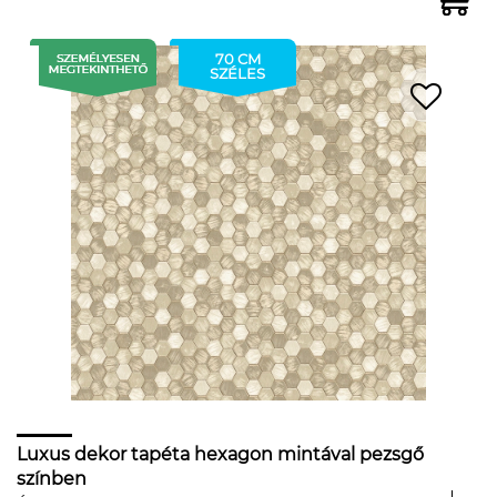
70 CM
SZÉLES
Luxus dekor tapéta hexagon mintával pezsgő
színben