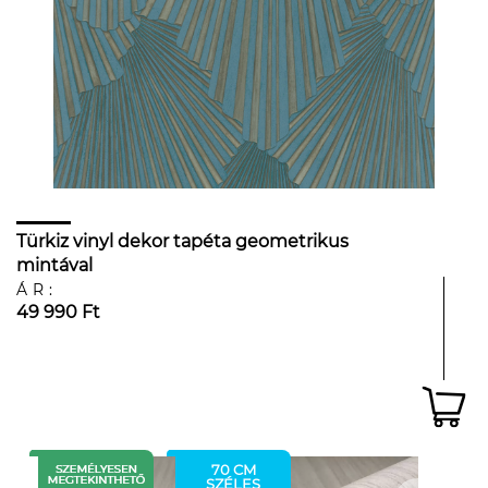
Türkiz vinyl dekor tapéta geometrikus
mintával
ÁR:
49 990 Ft
70 CM
SZÉLES