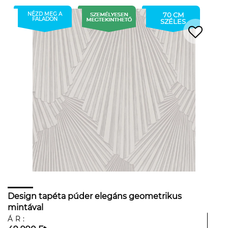
NÉZD MEG A
70 CM
FALADON
SZÉLES
Design tapéta púder elegáns geometrikus
mintával
ÁR: