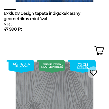
Exklúzív design tapéta indigókék arany
geometrikus mintával
ÁR:
47 990 Ft
NÉZD MEG A
70 CM
FALADON
SZÉLES