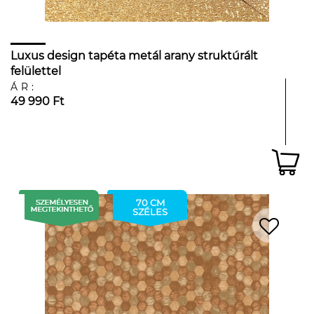
Luxus design tapéta metál arany struktúrált
felülettel
ÁR:
49 990 Ft
70 CM
SZÉLES