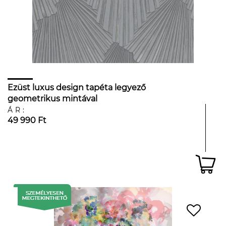
Ezüst luxus design tapéta legyező
geometrikus mintával
ÁR:
49 990 Ft