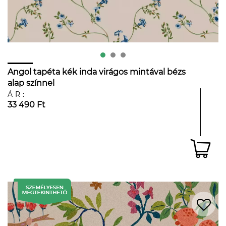
Angol tapéta kék inda virágos mintával bézs
alap színnel
ÁR:
33 490 Ft