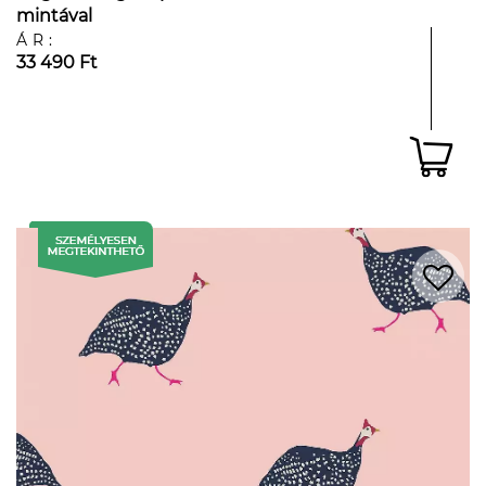
mintával
ÁR:
33 490 Ft