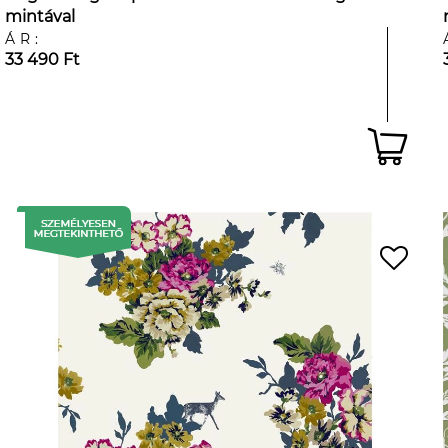
mintával
ÁR:
33 490 Ft