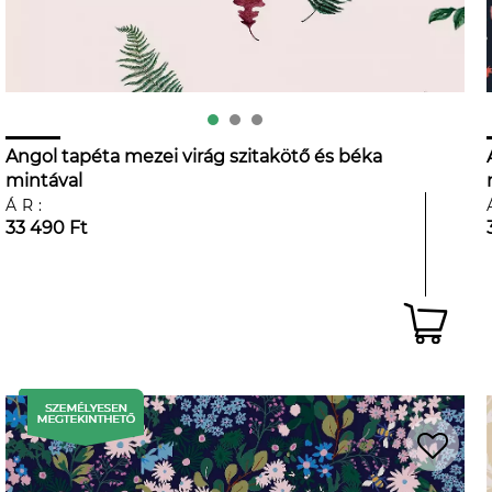
Angol tapéta mezei virág szitakötő és béka
mintával
ÁR:
33 490 Ft