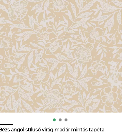
Bézs angol stíluső virág madár mintás tapéta