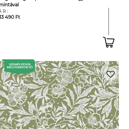
mintával
ÁR:
33 490 Ft