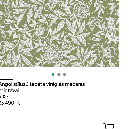
Angol stílusú tapéta virág és madaras
mintával
ÁR:
33 490 Ft