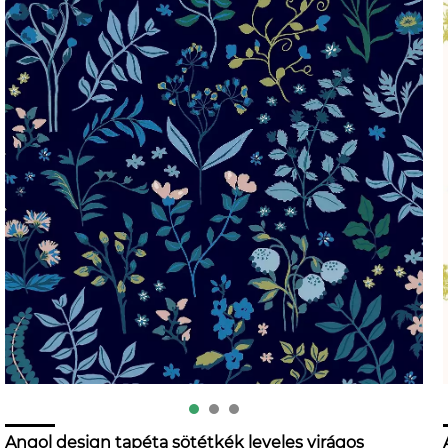
Angol design tapéta sötétkék leveles virágos