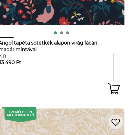
Angol tapéta sötétkék alapon virág fácán
madár mintával
ÁR:
33 490 Ft