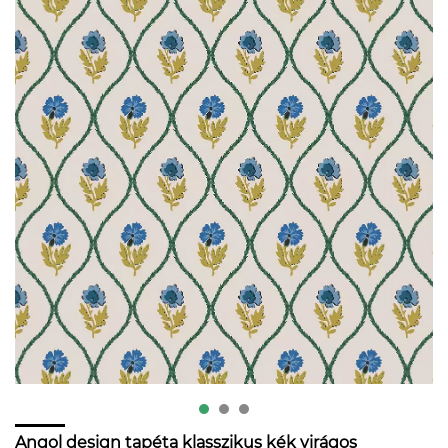
Angol design tapéta klasszikus kék virágos