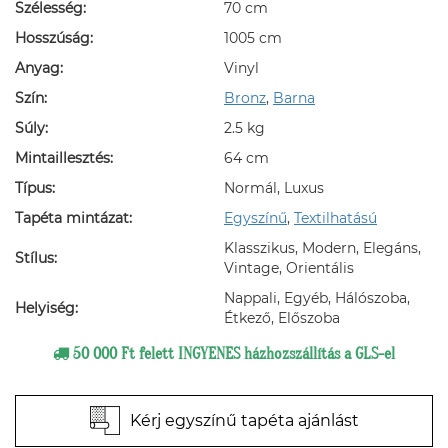
Szélesség:
70 cm
Hosszúság:
1005 cm
Anyag:
Vinyl
Szín:
Bronz
,
Barna
Súly:
2.5 kg
Mintaillesztés:
64 cm
Típus:
Normál, Luxus
Tapéta mintázat:
Egyszínű
,
Textilhatású
Klasszikus, Modern, Elegáns,
Stílus:
Vintage, Orientális
Nappali, Egyéb, Hálószoba,
Helyiség:
Étkező, Előszoba
50 000 Ft felett INGYENES házhozszállítás a GLS-el
Kérj egyszínű tapéta ajánlást