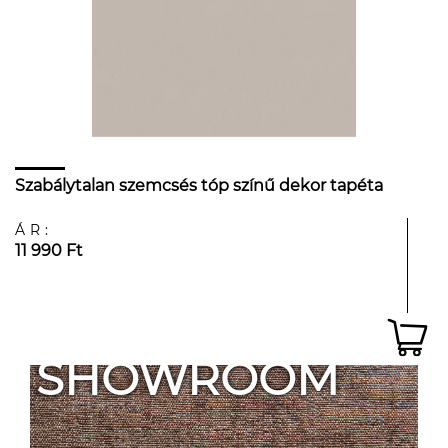
Szabálytalan szemcsés tóp színű dekor tapéta
ÁR:
11 990 Ft
SHOWROOM