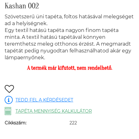
Kashan 002
Szövetszerű üni tapéta, foltos hatásával melegséget
ad a helyiségnek.
Egy textil hatású tapéta nagyon finom tapéta
minta. A textil hatású tapétával könnyen
teremthetsz meleg otthonos érzést. A megmaradt
tapétát pedig nyugodtan felhasználhatod akár egy
lámpaernyőnek.
A termék már kifutott, nem rendelhető.
TEDD FEL A KÉRDÉSEDET
TAPÉTA MENNYISÉG KALKULÁTOR
Cikkszám:
222