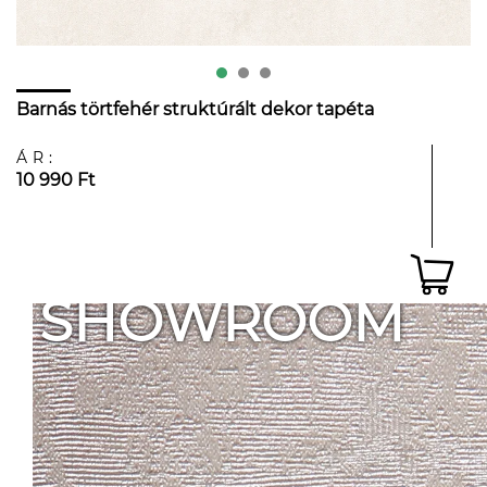
Barnás törtfehér struktúrált dekor tapéta
ÁR:
10 990 Ft
SHOWROOM