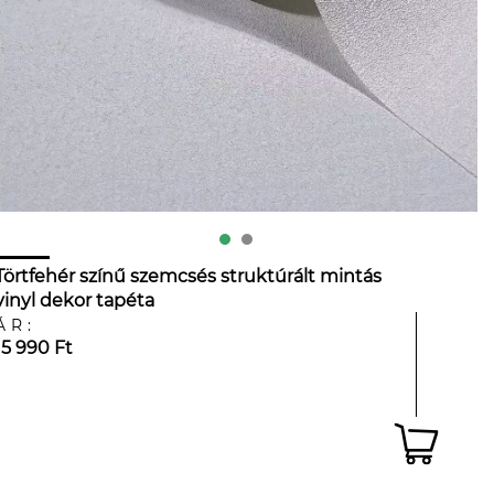
Törtfehér színű szemcsés struktúrált mintás
vinyl dekor tapéta
ÁR:
15 990 Ft