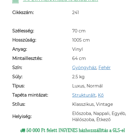
Cikkszám:
241
Szélesség:
70 cm
Hosszúság:
1005 cm
Anyag:
Vinyl
Mintaillesztés:
64 cm
Szín:
Gyöngyház
,
Fehér
Súly:
2.5 kg
Típus:
Luxus, Normál
Tapéta mintázat:
Strukturált
,
Kő
Stílus:
Klasszikus, Vintage
Előszoba, Nappali, Egyéb,
Helyiség:
Hálószoba, Étkező
50 000 Ft felett INGYENES házhozszállítás a GLS-el