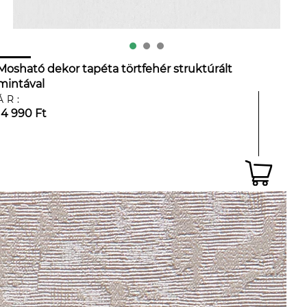
Mosható dekor tapéta törtfehér struktúrált
mintával
ÁR:
14 990 Ft