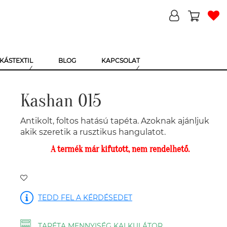
KÁSTEXTIL
BLOG
KAPCSOLAT
Kashan 015
Antikolt, foltos hatású tapéta. Azoknak ajánljuk
akik szeretik a rusztikus hangulatot.
A termék már kifutott, nem rendelhető.
TEDD FEL A KÉRDÉSEDET
TAPÉTA MENNYISÉG KALKULÁTOR