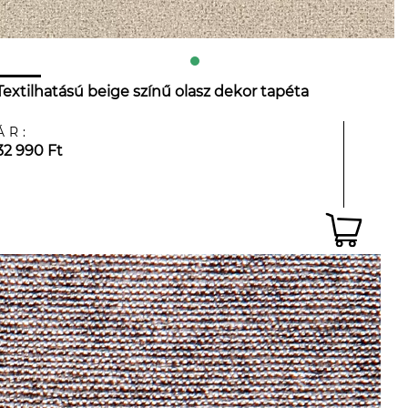
Textilhatású beige színű olasz dekor tapéta
ÁR:
32 990 Ft