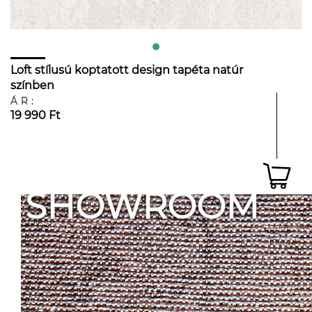
Loft stílusú koptatott design tapéta natúr
színben
ÁR:
19 990 Ft
SHOWROOM