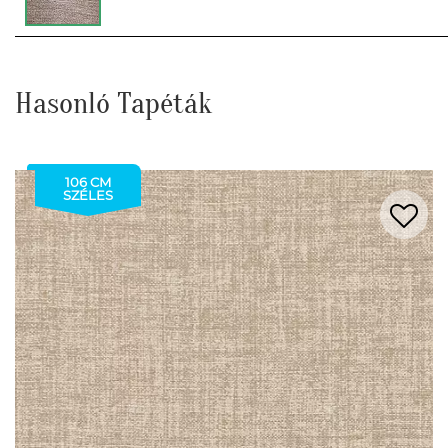
Hasonló Tapéták
106 CM
SZÉLES