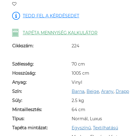
TEDD FEL A KÉRDÉSEDET
TAPÉTA MENNYISÉG KALKULÁTOR
Cikkszám:
224
Szélesség:
70 cm
Hosszúság:
1005 cm
Anyag:
Vinyl
Szín:
Barna
,
Beige
,
Arany
,
Drapp
Súly:
2.5 kg
Mintaillesztés:
64 cm
Típus:
Normál, Luxus
Tapéta mintázat:
Egyszínű
,
Textilhatású