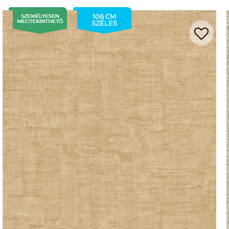
106 CM
SZÉLES