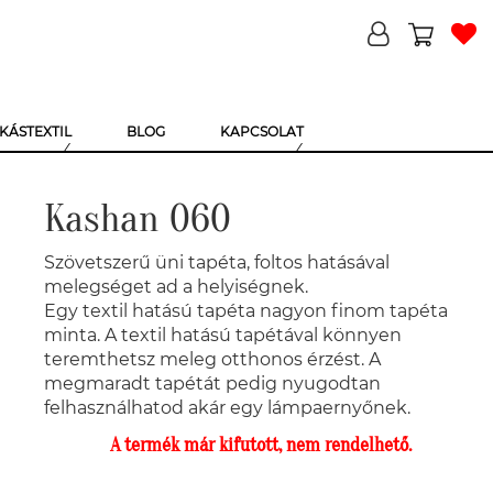
KÁSTEXTIL
BLOG
KAPCSOLAT
Kashan 060
Szövetszerű üni tapéta, foltos hatásával
melegséget ad a helyiségnek.
Egy textil hatású tapéta nagyon finom tapéta
minta. A textil hatású tapétával könnyen
teremthetsz meleg otthonos érzést. A
megmaradt tapétát pedig nyugodtan
felhasználhatod akár egy lámpaernyőnek.
A termék már kifutott, nem rendelhető.