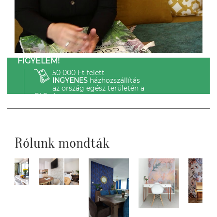
FIGYELEM!
50 000 Ft felett
INGYENES
házhozszállítás
az ország egész területén a
GLS-el.
Rólunk mondták