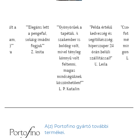
 a
""Elegáns lett
""Gyönyörűek a
"Példa értékű
"Csodálatos a
a pengefal,
tapéták. A
kedvesség és
fotótapéta
m,
sokáig imádni
szakember is
segítőkészség,
még szebb
"
fogjuk""
boldog volt,
hiperszuper 24
mint ahogy
Z. Anita
mivel tényleg
órán belüli
gondoltam!"
könnyű volt
szállítással!"
L. Ilona
feltenni,
U. Leila
magas
minőségüknek
köszönhetően!""
L. P. Katalin
A(z) Portofino gyártó további
termékei.