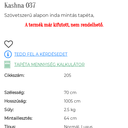
Kashna 037
Szövetszerű alapon inda mintás tapéta,
A termék már kifutott, nem rendelhető.
TEDD FEL A KÉRDÉSEDET
TAPÉTA MENNYISÉG KALKULÁTOR
Cikkszám:
205
Szélesség:
70 cm
Hosszúság:
1005 cm
Súly:
2.5 kg
Mintaillesztés:
64 cm
Típus:
Normál, Luxus