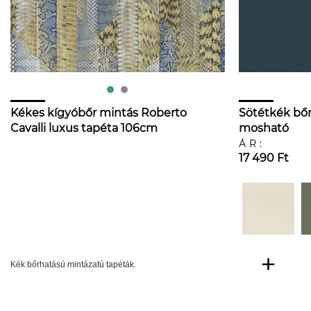
Kékes kígyóbőr mintás Roberto
Sötétkék bőr
Cavalli luxus tapéta 106cm
mosható
széles
ÁR:
17 490 Ft
Kék bőrhatású mintázatú tapéták.