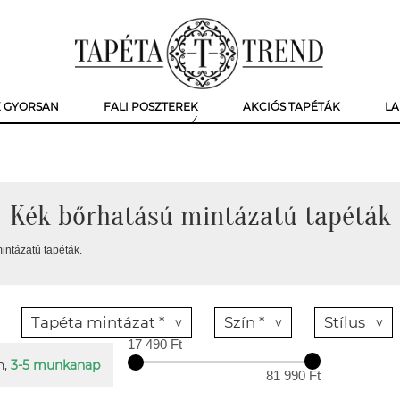
K GYORSAN
FALI POSZTEREK
AKCIÓS TAPÉTÁK
LA
Kék bőrhatású mintázatú tapéták
intázatú tapéták.
Tapéta mintázat *
Szín *
Stílus
17 490 Ft
n,
3-5 munkanap
81 990 Ft