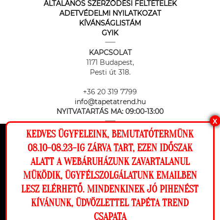
ÁLTALÁNOS SZERZŐDÉSI FELTÉTELEK
ADETVÉDELMI NYILATKOZAT
KÍVÁNSÁGLISTÁM
GYIK
KAPCSOLAT
1171 Budapest,
Pesti út 318.
+36 20 319 7799
info@tapetatrend.hu
NYITVATARTÁS MA:
09:00-13:00
X
KEDVES ÜGYFELEINK, BEMUTATÓTERMÜNK
Ez a weboldal cookie-kat használ, hogy a
08.10-08.23-IG ZÁRVA TART, EZEN IDŐSZAK
lehető legjobb élményt nyújtsa honlapunkon.
ALATT A WEBÁRUHÁZUNK ZAVARTALANUL
Beállítások
MÜKÖDIK, ÜGYFÉLSZOLGÁLATUNK EMAILBEN
Az online fizetést a Barion Payment Zrt. biztosítja, MNB engedély
száma: H-EN-I-1064/2013
LESZ ELÉRHETŐ. MINDENKINEK JÓ PIHENÉST
Elutasítom
Engedélyezem
KÍVÁNUNK, ÜDVÖZLETTEL TAPÉTA TREND
CSAPATA
Megnézem a falamon
Copyright © 2026 Tapéta Trend. Minden jog fenntartva. Tapéta trend Bt.