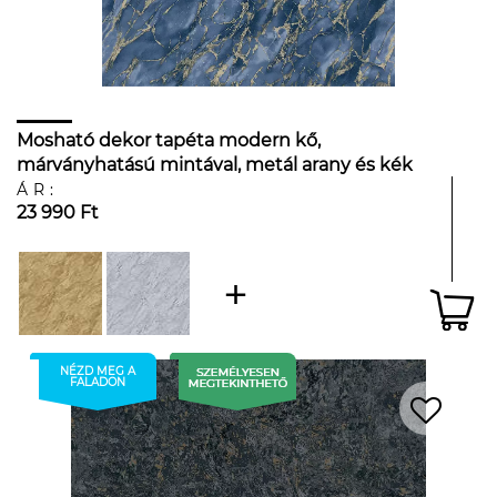
Mosható dekor tapéta modern kő,
márványhatású mintával, metál arany és kék
színben
ÁR:
23 990 Ft
NÉZD MEG A
FALADON