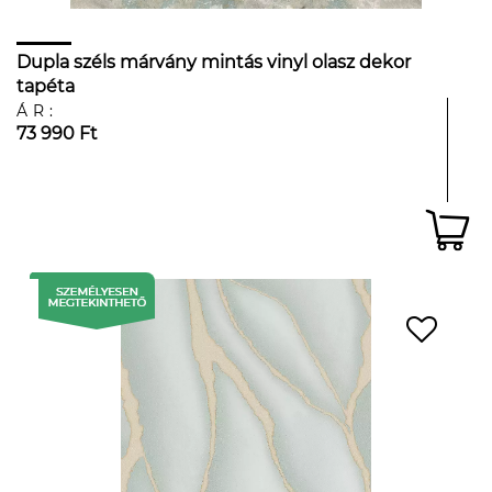
Dupla széls márvány mintás vinyl olasz dekor
tapéta
ÁR:
73 990 Ft