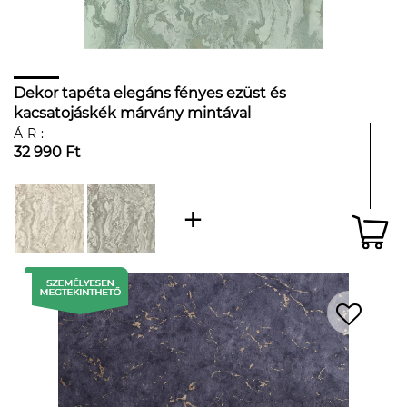
Dekor tapéta elegáns fényes ezüst és
kacsatojáskék márvány mintával
ÁR:
32 990 Ft