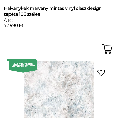
Halványkék márvány mintás vinyl olasz design
tapéta 106 széles
ÁR:
72 990 Ft