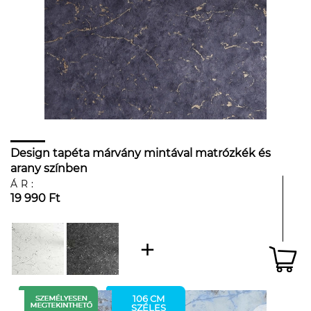
Design tapéta márvány mintával matrózkék és
arany színben
ÁR:
19 990 Ft
106 CM
SZÉLES