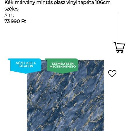
Kék márvány mintás olasz vinyl tapéta 106cm
széles
ÁR:
73 990 Ft
NÉZD MEG A
FALADON