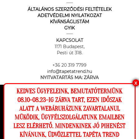
ÁLTALÁNOS SZERZŐDÉSI FELTÉTELEK
ADETVÉDELMI NYILATKOZAT
KÍVÁNSÁGLISTÁM
GYIK
KAPCSOLAT
1171 Budapest,
Pesti út 318.
+36 20 319 7799
info@tapetatrend.hu
NYITVATARTÁS MA:
ZÁRVA
X
KEDVES ÜGYFELEINK, BEMUTATÓTERMÜNK
Ez a weboldal cookie-kat használ, hogy a
08.10-08.23-IG ZÁRVA TART, EZEN IDŐSZAK
lehető legjobb élményt nyújtsa honlapunkon.
ALATT A WEBÁRUHÁZUNK ZAVARTALANUL
Beállítások
MÜKÖDIK, ÜGYFÉLSZOLGÁLATUNK EMAILBEN
Az online fizetést a Barion Payment Zrt. biztosítja, MNB engedély
száma: H-EN-I-1064/2013
LESZ ELÉRHETŐ. MINDENKINEK JÓ PIHENÉST
Elutasítom
Engedélyezem
KÍVÁNUNK, ÜDVÖZLETTEL TAPÉTA TREND