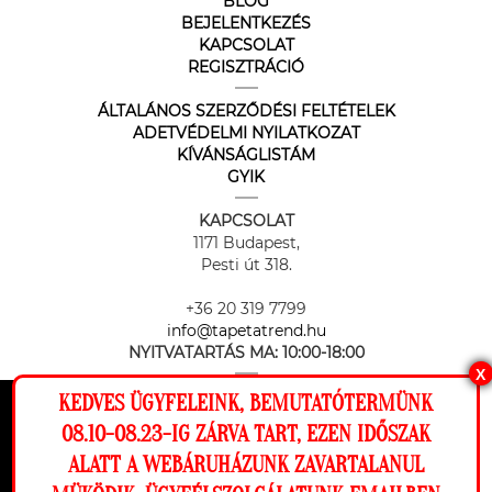
BLOG
BEJELENTKEZÉS
KAPCSOLAT
REGISZTRÁCIÓ
ÁLTALÁNOS SZERZŐDÉSI FELTÉTELEK
ADETVÉDELMI NYILATKOZAT
KÍVÁNSÁGLISTÁM
GYIK
KAPCSOLAT
1171 Budapest,
Pesti út 318.
+36 20 319 7799
info@tapetatrend.hu
NYITVATARTÁS MA:
10:00-18:00
X
KEDVES ÜGYFELEINK, BEMUTATÓTERMÜNK
Ez a weboldal cookie-kat használ, hogy a
08.10-08.23-IG ZÁRVA TART, EZEN IDŐSZAK
lehető legjobb élményt nyújtsa honlapunkon.
ALATT A WEBÁRUHÁZUNK ZAVARTALANUL
Beállítások