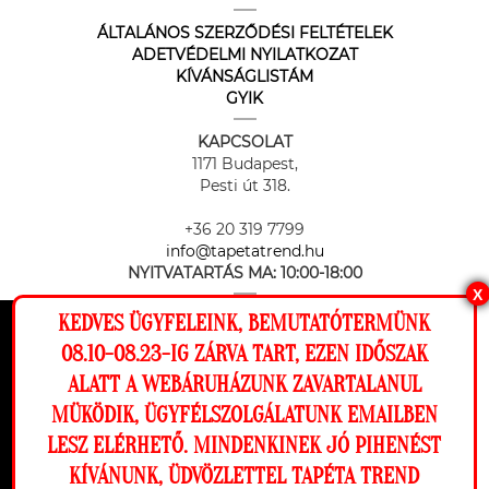
ÁLTALÁNOS SZERZŐDÉSI FELTÉTELEK
ADETVÉDELMI NYILATKOZAT
KÍVÁNSÁGLISTÁM
GYIK
KAPCSOLAT
1171 Budapest,
Pesti út 318.
+36 20 319 7799
info@tapetatrend.hu
NYITVATARTÁS MA:
10:00-18:00
X
KEDVES ÜGYFELEINK, BEMUTATÓTERMÜNK
Ez a weboldal cookie-kat használ, hogy a
08.10-08.23-IG ZÁRVA TART, EZEN IDŐSZAK
lehető legjobb élményt nyújtsa honlapunkon.
ALATT A WEBÁRUHÁZUNK ZAVARTALANUL
Beállítások
MÜKÖDIK, ÜGYFÉLSZOLGÁLATUNK EMAILBEN
Az online fizetést a Barion Payment Zrt. biztosítja, MNB engedély
száma: H-EN-I-1064/2013
LESZ ELÉRHETŐ. MINDENKINEK JÓ PIHENÉST
Elutasítom
Engedélyezem
KÍVÁNUNK, ÜDVÖZLETTEL TAPÉTA TREND