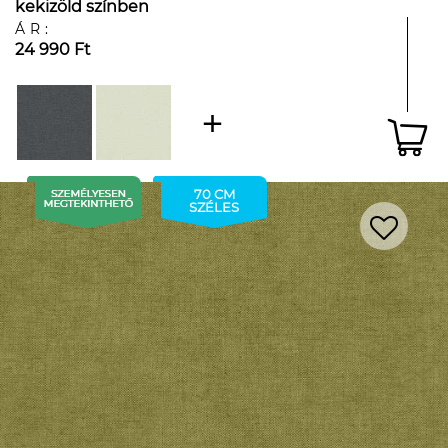
kekizöld színben
ÁR:
24 990 Ft
70 CM
SZÉLES