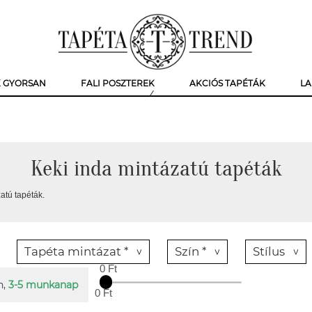
K GYORSAN
FALI POSZTEREK
AKCIÓS TAPÉTÁK
LA
Keki inda mintázatú tapéták
atú tapéták.
Tapéta mintázat *
Szín *
Stílus
0 Ft
n,
3-5 munkanap
0 Ft