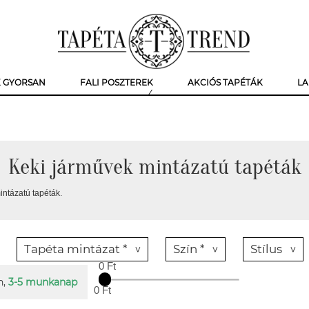
K GYORSAN
FALI POSZTEREK
AKCIÓS TAPÉTÁK
LA
Keki járművek mintázatú tapéták
ntázatú tapéták.
Tapéta mintázat *
Szín *
Stílus
0 Ft
n,
3-5 munkanap
0 Ft