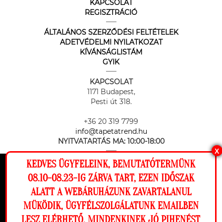
KAPCSOLAT
REGISZTRÁCIÓ
ÁLTALÁNOS SZERZŐDÉSI FELTÉTELEK
ADETVÉDELMI NYILATKOZAT
KÍVÁNSÁGLISTÁM
GYIK
KAPCSOLAT
1171 Budapest,
Pesti út 318.
+36 20 319 7799
info@tapetatrend.hu
NYITVATARTÁS MA:
10:00-18:00
X
KEDVES ÜGYFELEINK, BEMUTATÓTERMÜNK
Ez a weboldal cookie-kat használ, hogy a
08.10-08.23-IG ZÁRVA TART, EZEN IDŐSZAK
lehető legjobb élményt nyújtsa honlapunkon.
ALATT A WEBÁRUHÁZUNK ZAVARTALANUL
Beállítások
MÜKÖDIK, ÜGYFÉLSZOLGÁLATUNK EMAILBEN
Az online fizetést a Barion Payment Zrt. biztosítja, MNB engedély
száma: H-EN-I-1064/2013
LESZ ELÉRHETŐ. MINDENKINEK JÓ PIHENÉST