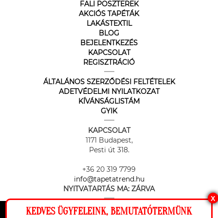
FALI POSZTEREK
AKCIÓS TAPÉTÁK
LAKÁSTEXTIL
BLOG
BEJELENTKEZÉS
KAPCSOLAT
REGISZTRÁCIÓ
ÁLTALÁNOS SZERZŐDÉSI FELTÉTELEK
ADETVÉDELMI NYILATKOZAT
KÍVÁNSÁGLISTÁM
GYIK
KAPCSOLAT
1171 Budapest,
Pesti út 318.
+36 20 319 7799
info@tapetatrend.hu
NYITVATARTÁS MA:
ZÁRVA
X
KEDVES ÜGYFELEINK, BEMUTATÓTERMÜNK