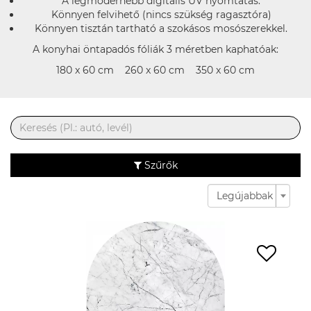
A legmodernebb digitális UV nyomtatás.
Könnyen felvihető (nincs szükség ragasztóra)
Könnyen tisztán tartható a szokásos mosószerekkel.
A konyhai öntapadós fóliák 3 méretben kaphatóak:
180 x 60 cm 260 x 60 cm 350 x 60 cm
Szűrők
Legújabbak