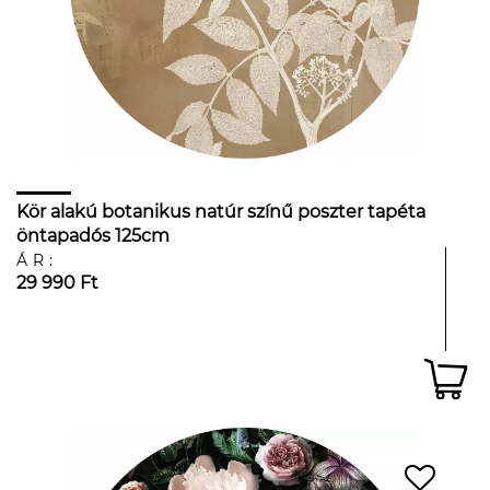
Kör alakú botanikus natúr színű poszter tapéta
öntapadós 125cm
ÁR:
29 990 Ft