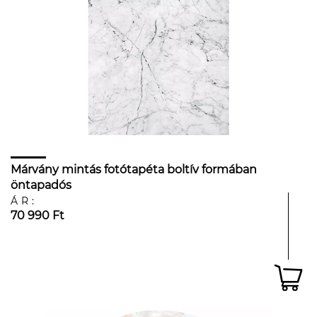
Márvány mintás fotótapéta boltív formában
öntapadós
ÁR:
70 990 Ft