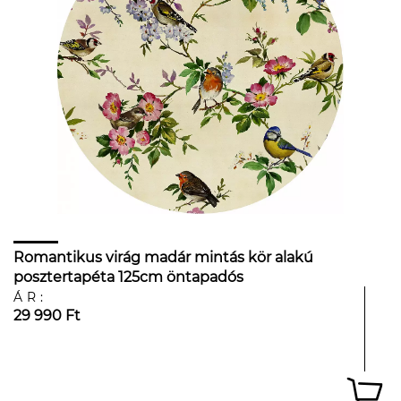
Romantikus virág madár mintás kör alakú
posztertapéta 125cm öntapadós
ÁR:
29 990 Ft