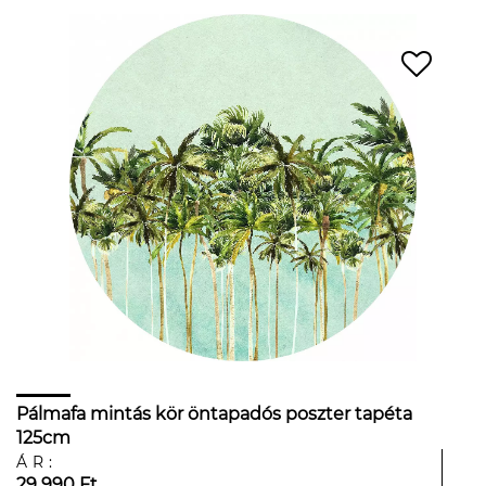
Pálmafa mintás kör öntapadós poszter tapéta
125cm
ÁR:
29 990 Ft