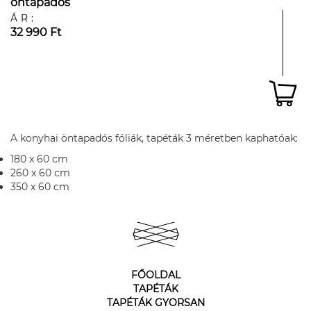
öntapadós
ÁR:
32 990 Ft
A konyhai öntapadós fóliák, tapéták 3 méretben kaphatóak:
180 x 60 cm
260 x 60 cm
350 x 60 cm
FŐOLDAL
TAPÉTÁK
TAPÉTÁK GYORSAN