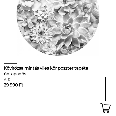
Kövirózsa mintás vlies kör poszter tapéta
öntapadós
ÁR:
29 990 Ft