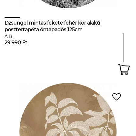
Dzsungel mintás fekete fehér kör alakú
posztertapéta öntapadós 125cm
ÁR:
29 990 Ft