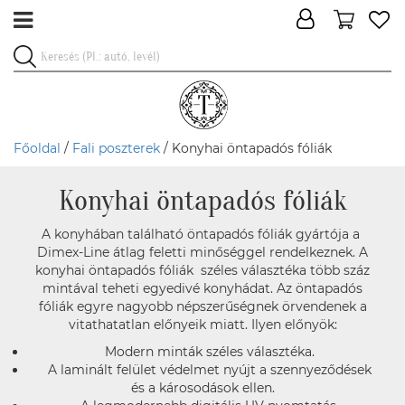
Főoldal
/
Fali poszterek
/ Konyhai öntapadós fóliák
Konyhai öntapadós fóliák
A konyhában található öntapadós fóliák gyártója a
Dimex-Line átlag feletti minőséggel rendelkeznek. A
konyhai öntapadós fóliák széles választéka több száz
mintával teheti egyedivé konyhádat. Az öntapadós
fóliák egyre nagyobb népszerűségnek örvendenek a
vitathatatlan előnyeik miatt. Ilyen előnyök:
Modern minták széles választéka.
A laminált felület védelmet nyújt a szennyeződések
és a károsodások ellen.