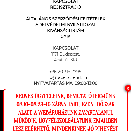
KAPCSOLAT
REGISZTRÁCIÓ
ÁLTALÁNOS SZERZŐDÉSI FELTÉTELEK
ADETVÉDELMI NYILATKOZAT
KÍVÁNSÁGLISTÁM
GYIK
KAPCSOLAT
1171 Budapest,
Pesti út 318.
+36 20 319 7799
info@tapetatrend.hu
NYITVATARTÁS MA:
09:00-13:00
X
KEDVES ÜGYFELEINK, BEMUTATÓTERMÜNK
Ez a weboldal cookie-kat használ, hogy a
08.10-08.23-IG ZÁRVA TART, EZEN IDŐSZAK
lehető legjobb élményt nyújtsa honlapunkon.
ALATT A WEBÁRUHÁZUNK ZAVARTALANUL
Beállítások
MÜKÖDIK, ÜGYFÉLSZOLGÁLATUNK EMAILBEN
Az online fizetést a Barion Payment Zrt. biztosítja, MNB engedély
száma: H-EN-I-1064/2013
LESZ ELÉRHETŐ. MINDENKINEK JÓ PIHENÉST