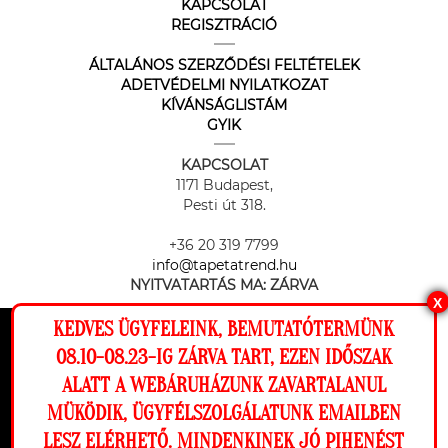
KAPCSOLAT
REGISZTRÁCIÓ
ÁLTALÁNOS SZERZŐDÉSI FELTÉTELEK
ADETVÉDELMI NYILATKOZAT
KÍVÁNSÁGLISTÁM
GYIK
KAPCSOLAT
1171 Budapest,
Pesti út 318.
+36 20 319 7799
info@tapetatrend.hu
NYITVATARTÁS MA:
ZÁRVA
X
KEDVES ÜGYFELEINK, BEMUTATÓTERMÜNK
Ez a weboldal cookie-kat használ, hogy a
08.10-08.23-IG ZÁRVA TART, EZEN IDŐSZAK
lehető legjobb élményt nyújtsa honlapunkon.
ALATT A WEBÁRUHÁZUNK ZAVARTALANUL
Beállítások
MÜKÖDIK, ÜGYFÉLSZOLGÁLATUNK EMAILBEN
Az online fizetést a Barion Payment Zrt. biztosítja, MNB engedély
száma: H-EN-I-1064/2013
LESZ ELÉRHETŐ. MINDENKINEK JÓ PIHENÉST