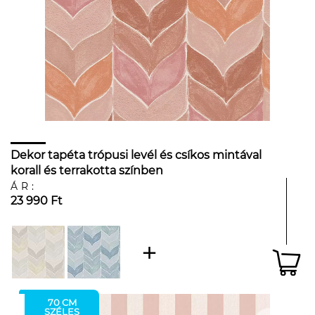
Dekor tapéta trópusi levél és csíkos mintával
korall és terrakotta színben
ÁR:
23 990 Ft
70 CM
SZÉLES