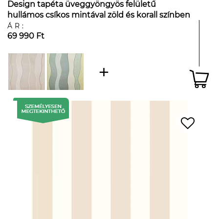
Design tapéta üveggyöngyös felületű
hullámos csíkos mintával zöld és korall színben
ÁR:
69 990 Ft