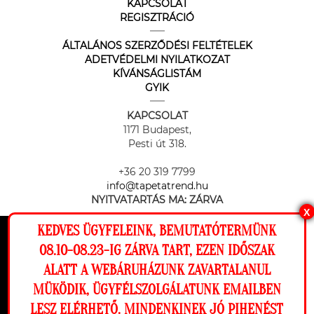
KAPCSOLAT
REGISZTRÁCIÓ
ÁLTALÁNOS SZERZŐDÉSI FELTÉTELEK
ADETVÉDELMI NYILATKOZAT
KÍVÁNSÁGLISTÁM
GYIK
KAPCSOLAT
1171 Budapest,
Pesti út 318.
+36 20 319 7799
info@tapetatrend.hu
NYITVATARTÁS MA:
ZÁRVA
X
KEDVES ÜGYFELEINK, BEMUTATÓTERMÜNK
Ez a weboldal cookie-kat használ, hogy a
08.10-08.23-IG ZÁRVA TART, EZEN IDŐSZAK
lehető legjobb élményt nyújtsa honlapunkon.
ALATT A WEBÁRUHÁZUNK ZAVARTALANUL
Beállítások
MÜKÖDIK, ÜGYFÉLSZOLGÁLATUNK EMAILBEN
Az online fizetést a Barion Payment Zrt. biztosítja, MNB engedély
száma: H-EN-I-1064/2013
LESZ ELÉRHETŐ. MINDENKINEK JÓ PIHENÉST