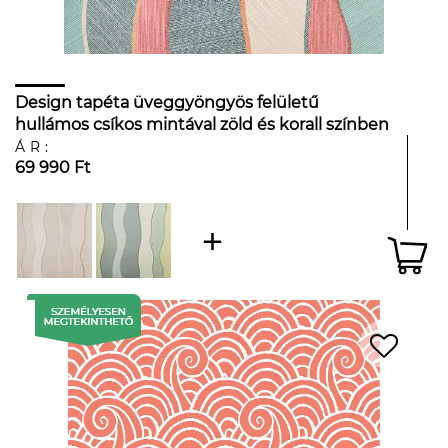
Design tapéta üveggyöngyös felületű
hullámos csíkos mintával zöld és korall színben
ÁR:
69 990 Ft