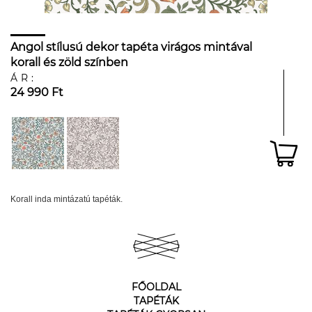
Angol stílusú dekor tapéta virágos mintával
korall és zöld színben
ÁR:
24 990 Ft
Korall inda mintázatú tapéták.
FŐOLDAL
TAPÉTÁK