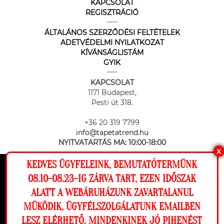
KAPCSOLAT
REGISZTRÁCIÓ
ÁLTALÁNOS SZERZŐDÉSI FELTÉTELEK
ADETVÉDELMI NYILATKOZAT
KÍVÁNSÁGLISTÁM
GYIK
KAPCSOLAT
1171 Budapest,
Pesti út 318.
+36 20 319 7799
info@tapetatrend.hu
NYITVATARTÁS MA:
10:00-18:00
X
KEDVES ÜGYFELEINK, BEMUTATÓTERMÜNK
Ez a weboldal cookie-kat használ, hogy a
08.10-08.23-IG ZÁRVA TART, EZEN IDŐSZAK
lehető legjobb élményt nyújtsa honlapunkon.
ALATT A WEBÁRUHÁZUNK ZAVARTALANUL
Beállítások
MÜKÖDIK, ÜGYFÉLSZOLGÁLATUNK EMAILBEN
Az online fizetést a Barion Payment Zrt. biztosítja, MNB engedély
száma: H-EN-I-1064/2013
LESZ ELÉRHETŐ. MINDENKINEK JÓ PIHENÉST