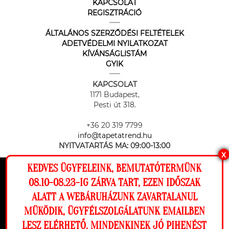
KAPCSOLAT
REGISZTRÁCIÓ
ÁLTALÁNOS SZERZŐDÉSI FELTÉTELEK
ADETVÉDELMI NYILATKOZAT
KÍVÁNSÁGLISTÁM
GYIK
KAPCSOLAT
1171 Budapest,
Pesti út 318.
+36 20 319 7799
info@tapetatrend.hu
NYITVATARTÁS MA:
09:00-13:00
X
KEDVES ÜGYFELEINK, BEMUTATÓTERMÜNK
Ez a weboldal cookie-kat használ, hogy a
08.10-08.23-IG ZÁRVA TART, EZEN IDŐSZAK
lehető legjobb élményt nyújtsa honlapunkon.
ALATT A WEBÁRUHÁZUNK ZAVARTALANUL
Beállítások
MÜKÖDIK, ÜGYFÉLSZOLGÁLATUNK EMAILBEN
Az online fizetést a Barion Payment Zrt. biztosítja, MNB engedély
száma: H-EN-I-1064/2013
LESZ ELÉRHETŐ. MINDENKINEK JÓ PIHENÉST