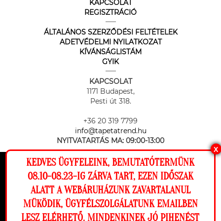
KAPCSOLAT
REGISZTRÁCIÓ
ÁLTALÁNOS SZERZŐDÉSI FELTÉTELEK
ADETVÉDELMI NYILATKOZAT
KÍVÁNSÁGLISTÁM
GYIK
KAPCSOLAT
1171 Budapest,
Pesti út 318.
+36 20 319 7799
info@tapetatrend.hu
NYITVATARTÁS MA:
09:00-13:00
X
KEDVES ÜGYFELEINK, BEMUTATÓTERMÜNK
Ez a weboldal cookie-kat használ, hogy a
08.10-08.23-IG ZÁRVA TART, EZEN IDŐSZAK
lehető legjobb élményt nyújtsa honlapunkon.
ALATT A WEBÁRUHÁZUNK ZAVARTALANUL
Beállítások
MÜKÖDIK, ÜGYFÉLSZOLGÁLATUNK EMAILBEN
Az online fizetést a Barion Payment Zrt. biztosítja, MNB engedély
száma: H-EN-I-1064/2013
LESZ ELÉRHETŐ. MINDENKINEK JÓ PIHENÉST