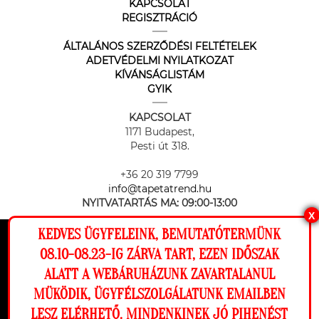
KAPCSOLAT
REGISZTRÁCIÓ
ÁLTALÁNOS SZERZŐDÉSI FELTÉTELEK
ADETVÉDELMI NYILATKOZAT
KÍVÁNSÁGLISTÁM
GYIK
KAPCSOLAT
1171 Budapest,
Pesti út 318.
+36 20 319 7799
info@tapetatrend.hu
NYITVATARTÁS MA:
09:00-13:00
X
KEDVES ÜGYFELEINK, BEMUTATÓTERMÜNK
Ez a weboldal cookie-kat használ, hogy a
08.10-08.23-IG ZÁRVA TART, EZEN IDŐSZAK
lehető legjobb élményt nyújtsa honlapunkon.
ALATT A WEBÁRUHÁZUNK ZAVARTALANUL
Beállítások
MÜKÖDIK, ÜGYFÉLSZOLGÁLATUNK EMAILBEN
Az online fizetést a Barion Payment Zrt. biztosítja, MNB engedély
száma: H-EN-I-1064/2013
LESZ ELÉRHETŐ. MINDENKINEK JÓ PIHENÉST