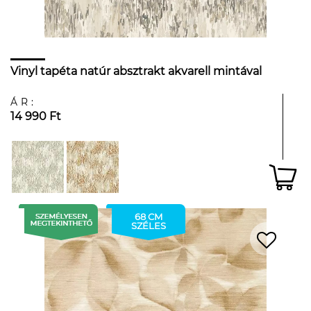
Vinyl tapéta natúr absztrakt akvarell mintával
ÁR:
14 990 Ft
68 CM
SZÉLES