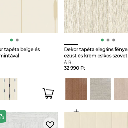
 tapéta beige és
Dekor tapéta elegáns fénye
mintával
ezüst és krém csíkos szövet
mintával
ÁR:
32 990 Ft