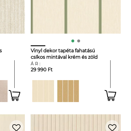
s
Vinyl dekor tapéta fahatású
csíkos mintával krém és zöld
színnel
ÁR:
29 990 Ft