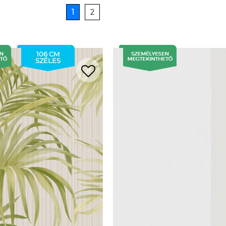
1
2
106 CM
SZÉLES