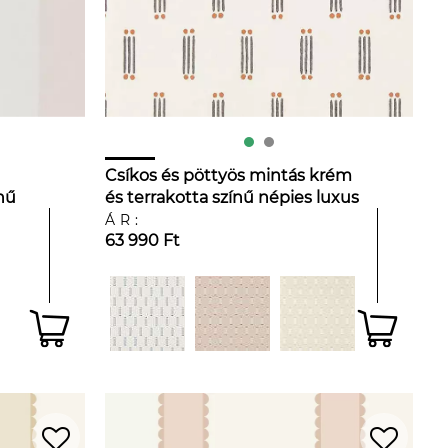
Csíkos és pöttyös mintás krém
nű
és terrakotta színű népies luxus
dekor tapéta
ÁR:
63 990 Ft