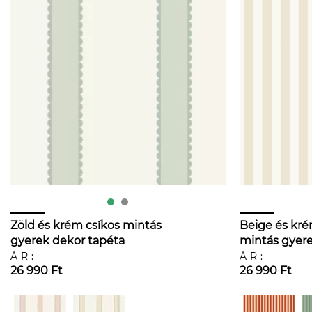
Zöld és krém csíkos mintás
Beige és kré
gyerek dekor tapéta
mintás gyere
ÁR:
ÁR:
26 990 Ft
26 990 Ft