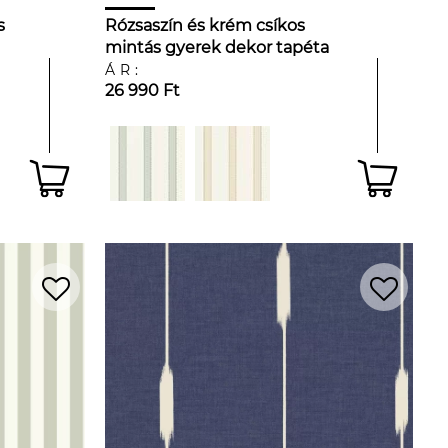
s
Rózsaszín és krém csíkos
mintás gyerek dekor tapéta
ÁR:
26 990 Ft