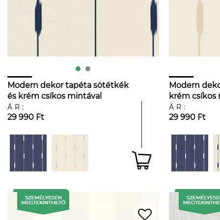
Modern dekor tapéta sötétkék
Modern dekor
és krém csíkos mintával
krém csíkos 
ÁR:
ÁR:
29 990 Ft
29 990 Ft