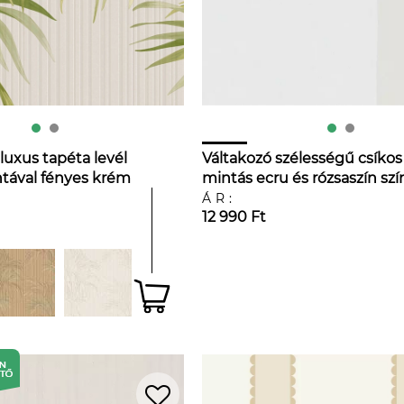
 luxus tapéta levél
Váltakozó szélességű csíkos
ntával fényes krém
mintás ecru és rózsaszín szí
ben
dekor tapéta
ÁR:
12 990 Ft