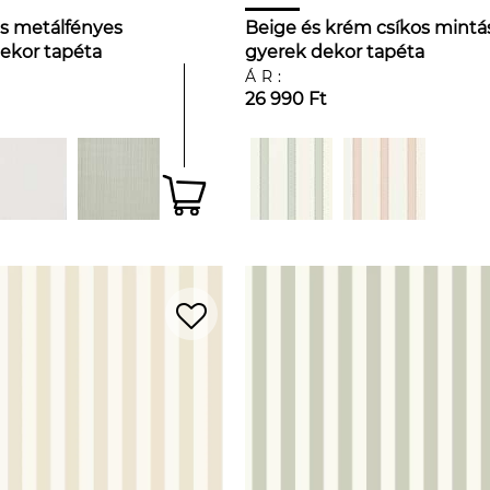
s metálfényes
Beige és krém csíkos mintá
ekor tapéta
gyerek dekor tapéta
ÁR:
26 990 Ft