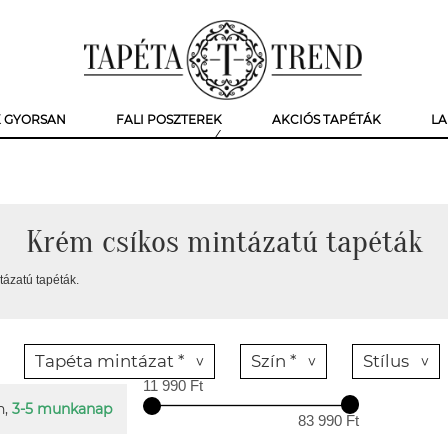
K GYORSAN
FALI POSZTEREK
AKCIÓS TAPÉTÁK
LA
Krém csíkos mintázatú tapéták
tázatú tapéták.
Tapéta mintázat *
Szín *
Stílus
11 990 Ft
n,
3-5 munkanap
83 990 Ft