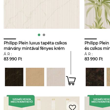
Philipp Plein luxus tapéta csíkos
Philipp Plein
márvány mintával fényes krém
és csíkos mi
színben
és zöld szín
ÁR:
ÁR:
83 990 Ft
83 990 Ft