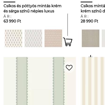
Csíkos és pöttyös mintás krém
Csíkos mintá
és sárga színű népies luxus
krém színű d
dekor tapéta
ÁR:
ÁR:
63 990 Ft
28 990 Ft