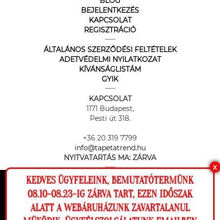
BLOG
BEJELENTKEZÉS
KAPCSOLAT
REGISZTRÁCIÓ
ÁLTALÁNOS SZERZŐDÉSI FELTÉTELEK
ADETVÉDELMI NYILATKOZAT
KÍVÁNSÁGLISTÁM
GYIK
KAPCSOLAT
1171 Budapest,
Pesti út 318.
+36 20 319 7799
info@tapetatrend.hu
NYITVATARTÁS MA:
ZÁRVA
X
KEDVES ÜGYFELEINK, BEMUTATÓTERMÜNK
Ez a weboldal cookie-kat használ, hogy a
08.10-08.23-IG ZÁRVA TART, EZEN IDŐSZAK
lehető legjobb élményt nyújtsa honlapunkon.
ALATT A WEBÁRUHÁZUNK ZAVARTALANUL
Beállítások