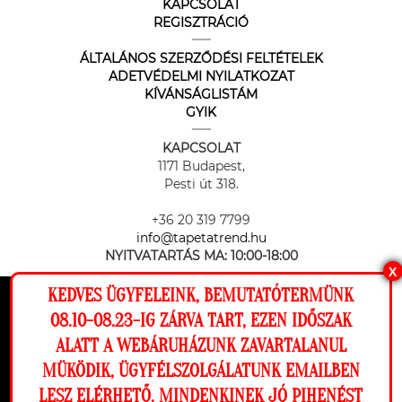
KAPCSOLAT
REGISZTRÁCIÓ
ÁLTALÁNOS SZERZŐDÉSI FELTÉTELEK
ADETVÉDELMI NYILATKOZAT
KÍVÁNSÁGLISTÁM
GYIK
KAPCSOLAT
1171 Budapest,
Pesti út 318.
+36 20 319 7799
info@tapetatrend.hu
NYITVATARTÁS MA:
10:00-18:00
X
KEDVES ÜGYFELEINK, BEMUTATÓTERMÜNK
Ez a weboldal cookie-kat használ, hogy a
08.10-08.23-IG ZÁRVA TART, EZEN IDŐSZAK
lehető legjobb élményt nyújtsa honlapunkon.
ALATT A WEBÁRUHÁZUNK ZAVARTALANUL
Beállítások
MÜKÖDIK, ÜGYFÉLSZOLGÁLATUNK EMAILBEN
Az online fizetést a Barion Payment Zrt. biztosítja, MNB engedély
száma: H-EN-I-1064/2013
LESZ ELÉRHETŐ. MINDENKINEK JÓ PIHENÉST