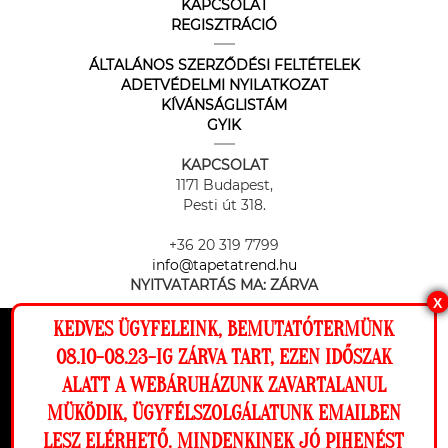
KAPCSOLAT
REGISZTRÁCIÓ
ÁLTALÁNOS SZERZŐDÉSI FELTÉTELEK
ADETVÉDELMI NYILATKOZAT
KÍVÁNSÁGLISTÁM
GYIK
KAPCSOLAT
1171 Budapest,
Pesti út 318.
+36 20 319 7799
info@tapetatrend.hu
NYITVATARTÁS MA:
ZÁRVA
X
KEDVES ÜGYFELEINK, BEMUTATÓTERMÜNK
Ez a weboldal cookie-kat használ, hogy a
08.10-08.23-IG ZÁRVA TART, EZEN IDŐSZAK
lehető legjobb élményt nyújtsa honlapunkon.
ALATT A WEBÁRUHÁZUNK ZAVARTALANUL
Beállítások
MÜKÖDIK, ÜGYFÉLSZOLGÁLATUNK EMAILBEN
Az online fizetést a Barion Payment Zrt. biztosítja, MNB engedély
száma: H-EN-I-1064/2013
LESZ ELÉRHETŐ. MINDENKINEK JÓ PIHENÉST