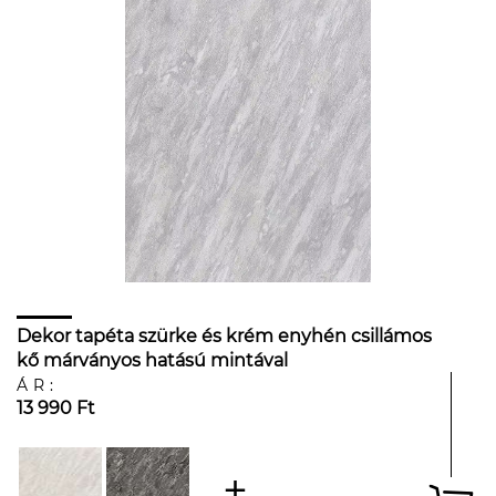
Dekor tapéta szürke és krém enyhén csillámos
kő márványos hatású mintával
ÁR:
13 990 Ft