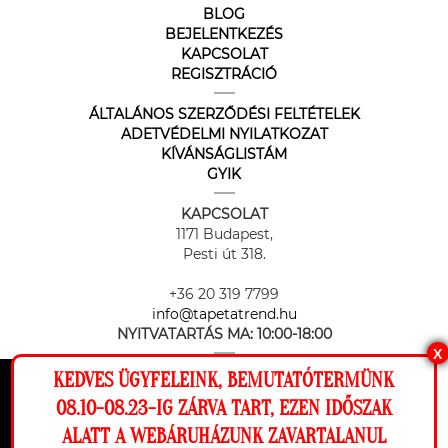
BLOG
BEJELENTKEZÉS
KAPCSOLAT
REGISZTRÁCIÓ
ÁLTALÁNOS SZERZŐDÉSI FELTÉTELEK
ADETVÉDELMI NYILATKOZAT
KÍVÁNSÁGLISTÁM
GYIK
KAPCSOLAT
1171 Budapest,
Pesti út 318.
+36 20 319 7799
info@tapetatrend.hu
NYITVATARTÁS MA:
10:00-18:00
X
KEDVES ÜGYFELEINK, BEMUTATÓTERMÜNK
Ez a weboldal cookie-kat használ, hogy a
08.10-08.23-IG ZÁRVA TART, EZEN IDŐSZAK
lehető legjobb élményt nyújtsa honlapunkon.
ALATT A WEBÁRUHÁZUNK ZAVARTALANUL