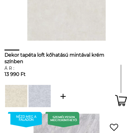
Dekor tapéta loft kőhatású mintával krém
színben
ÁR:
13 990 Ft
NÉZD MEG A
FALADON