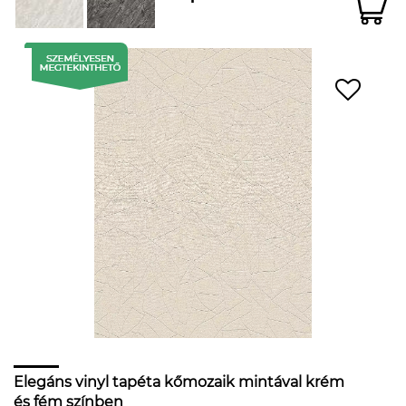
Elegáns vinyl tapéta kőmozaik mintával krém
és fém színben