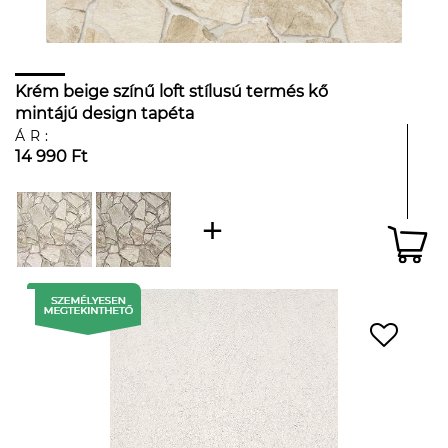
Krém beige színű loft stílusú termés kő
mintájú design tapéta
ÁR:
14 990 Ft