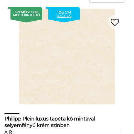
106 CM
SZÉLES
Philipp Plein luxus tapéta kő mintával
selyemfényű krém színben
ÁR: