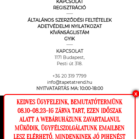
KAPCSOLAT
REGISZTRÁCIÓ
ÁLTALÁNOS SZERZŐDÉSI FELTÉTELEK
ADETVÉDELMI NYILATKOZAT
KÍVÁNSÁGLISTÁM
GYIK
KAPCSOLAT
1171 Budapest,
Pesti út 318.
+36 20 319 7799
info@tapetatrend.hu
NYITVATARTÁS MA:
10:00-18:00
X
KEDVES ÜGYFELEINK, BEMUTATÓTERMÜNK
Ez a weboldal cookie-kat használ, hogy a
08.10-08.23-IG ZÁRVA TART, EZEN IDŐSZAK
lehető legjobb élményt nyújtsa honlapunkon.
ALATT A WEBÁRUHÁZUNK ZAVARTALANUL
Beállítások
MÜKÖDIK, ÜGYFÉLSZOLGÁLATUNK EMAILBEN
Az online fizetést a Barion Payment Zrt. biztosítja, MNB engedély
száma: H-EN-I-1064/2013
LESZ ELÉRHETŐ. MINDENKINEK JÓ PIHENÉST