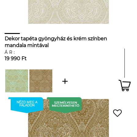
Dekor tapéta gyöngyház és krém színben
mandala mintával
ÁR:
19 990 Ft
NÉZD MEG A
FALADON