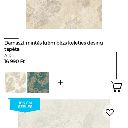
Damaszt mintás krém bézs keleties desing
tapéta
ÁR:
16 990 Ft
106 CM
SZÉLES