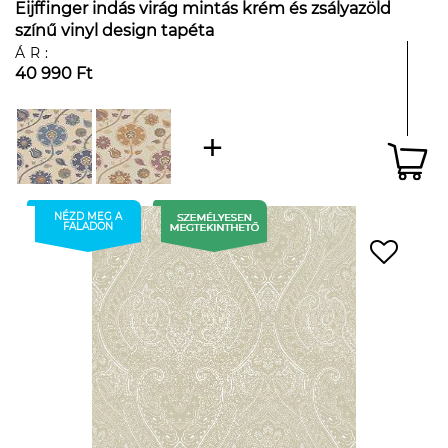
Eijffinger indás virág mintás krém és zsályazöld
színű vinyl design tapéta
ÁR:
40 990 Ft
NÉZD MEG A
FALADON