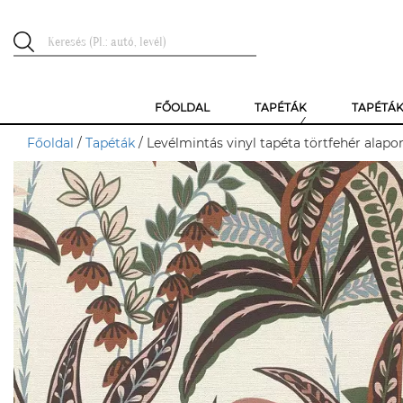
FŐOLDAL
TAPÉTÁK
TAPÉTÁ
Főoldal
/
Tapéták
/ Levélmintás vinyl tapéta törtfehér alapo