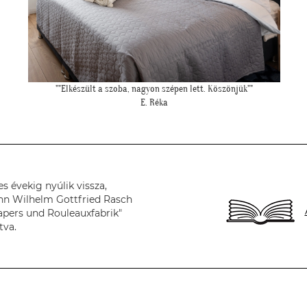
"Felkerültek a tapéták az eredmény magáért beszél!:)"
H. Anita
s évekig nyúlik vissza,
nn Wilhelm Gottfried Rasch
apers und Rouleauxfabrik"
tva.