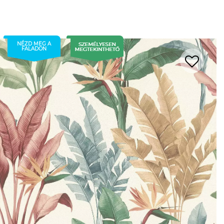
NÉZD MEG A
FALADON