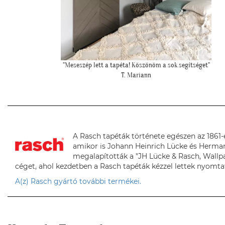
et"
""Elkészült a szoba, nagyon szépen lett. Köszönjük""
E. Réka
A Rasch tapéták története egészen az 1861-e
amikor is Johann Heinrich Lücke és Herma
megalapították a "JH Lücke & Rasch, Wallp
céget, ahol kezdetben a Rasch tapéták kézzel lettek nyomta
A(z) Rasch gyártó további termékei.