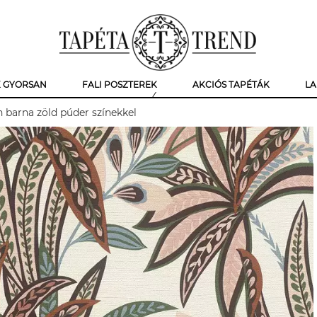
K GYORSAN
FALI POSZTEREK
AKCIÓS TAPÉTÁK
LA
n barna zöld púder színekkel