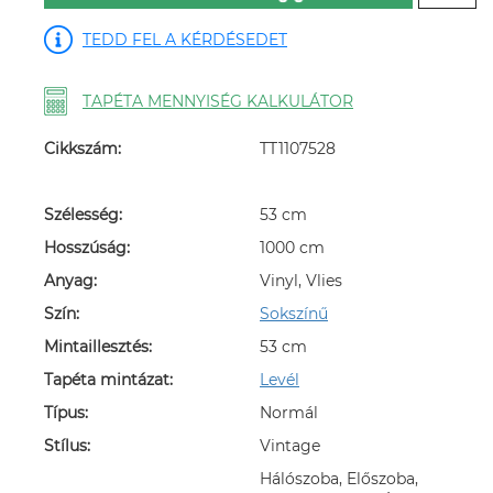
TEDD FEL A KÉRDÉSEDET
TAPÉTA MENNYISÉG KALKULÁTOR
Cikkszám:
TT1107528
Szélesség:
53 cm
Hosszúság:
1000 cm
Anyag:
Vinyl, Vlies
Szín:
Sokszínű
Mintaillesztés:
53 cm
Tapéta mintázat:
Levél
Típus:
Normál
Stílus:
Vintage
Hálószoba, Előszoba,