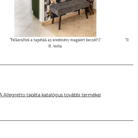
"Ilyen lett a lányom szobájában a gyönyörű cseresznye virágos
"Szia 
tapéta."
Cs. Andi
A Allegretto tapéta katalógus további termékei