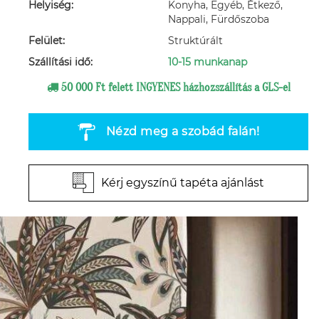
Helyiség:
Konyha, Egyéb, Étkező,
Nappali, Fürdőszoba
Felület:
Struktúrált
Szállítási idő:
10-15 munkanap
50 000 Ft felett INGYENES házhozszállítás a GLS-el
Nézd meg a szobád falán!
Kérj egyszínű tapéta ajánlást